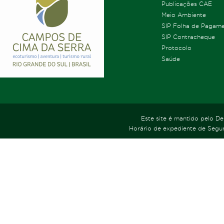
Publicações CAE
Meio Ambiente
SIP Folha de Pagam
SIP Contracheque
Protocolo
Saúde
Este site é mantido pelo D
Horário de expediente de Segun